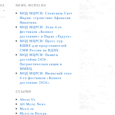
АХ.
NEWS. MCRSI.RU
М.
→
МОД МЦРСИ: Спектакль Свет
Индии: странствие Афанасия
Никитина.
МОД МЦРСИ: Этап 4-го
фестиваля «Конное
достояние» в Парке «Радуга».
МОД МЦРСИ: Пресс-тур
КШВЕ для представителей
СМИ России на ВДНХ.
МОД МЦРСИ: Памяти
достойны 2026.
Патриотическая акция в
ММВЦ.
МОД МЦРСИ: Июньский этап
4-го фестиваля «Конное
достояние 2026».
ССЫЛКИ
About Us
All Mcrsi News
Mcrsi.ru
Mcrsi.ru Design.