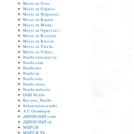
Mcrsi.ru Foto.
Mcrsi.ru Gipnos.
Mcrsi.ru Hypnosis.
Mcrsi.ru Karate.
Mcrsi.ru Moda.
Mcrsi.ru Ognivcev.
Mcrsi.ru Rossiya.
Mcrsi.ru Russia.
Mcrsi.ru Taichi.
Mcrsi.ru Video.
Nsnbr-internet.ru
Nsnbr.com
Nsnbr.net
Nsnbr.ru
Nsnbr.site
Nsnbr.store
Nsnbr.website
OOD Nsnbr
Review_Nsnbr
Sekretariat-nsnbr
А.Г.Огнивцев
ДИПНСНБР.com
ДИПНСНБР.ru
МЦРСИ
МЦРСИ Vk