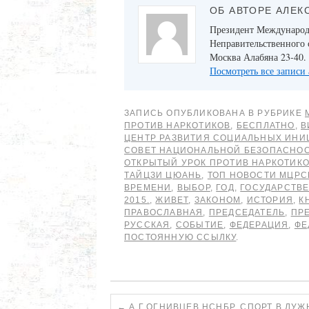
ОБ АВТОРЕ АЛЕК
Президент Международн
Неправительственного 
Москва Алабяна 23-40. 
Посмотреть все записи
ЗАПИСЬ ОПУБЛИКОВАНА В РУБРИКЕ
ПРОТИВ НАРКОТИКОВ
,
БЕСПЛАТНО
,
В
ЦЕНТР РАЗВИТИЯ СОЦИАЛЬНЫХ ИНИ
СОВЕТ НАЦИОНАЛЬНОЙ БЕЗОПАСНО
ОТКРЫТЫЙ УРОК ПРОТИВ НАРКОТИК
ТАЙЦЗИ ЦЮАНЬ
,
ТОП НОВОСТИ МЦРС
ВРЕМЕНИ
,
ВЫБОР
,
ГОД
,
ГОСУДАРСТВ
2015.
,
ЖИВЕТ
,
ЗАКОНОМ
,
ИСТОРИЯ
,
К
ПРАВОСЛАВНАЯ
,
ПРЕДСЕДАТЕЛЬ
,
ПР
РУССКАЯ
,
СОБЫТИЕ
,
ФЕДЕРАЦИЯ
,
ФЕ
ПОСТОЯННУЮ ССЫЛКУ
.
←
А.Г.ОГНИВЦЕВ НСНБР. СПОРТ В ЛУЖ