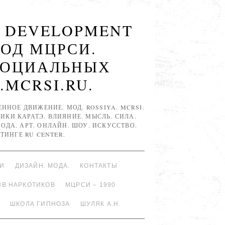
R DEVELOPMENT
МОД МЦРСИ.
СОЦИАЛЬНЫХ
.MCRSI.RU.
НОЕ ДВИЖЕНИЕ. МОД. ROSSIYA. MCRSI.
ИКИ КАРАТЭ. ВЛИЯНИЕ. МЫСЛЬ. СИЛА.
 МОДА. АРТ. ОНЛАЙН. ШОУ. ИСКУССТВО.
ТИНГЕ RU CENTER.
ИИ
ДИЗАЙН. МОДА.
КОНТАКТЫ
ИВ НАРКОТИКОВ
МЦРСИ – 1990
ШКОЛА ГИПНОЗА
ШУЛЯК А.Н.