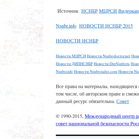
Источник
НСНБР
МЦРСИ
Видеокан
Nsnbr.info
НОВОСТИ НСНБР 2015
НОВОСТИ НСНБР
Новости МЦРСИ
Новости Nsnbr-doctor.net
Ново
Новости ДИПНСНБР
Новости DipNsnbr.ru
Ново
Nsnbr.info
Новости Nsnbr-radio.com
Новости Nsn
Все права на материалы, находящиеся 
том числе, об авторском праве и смеж
данный ресурс обязательна.
Совет
©
1990-2015,
Международный центр р
совет национальной безопасности Ро