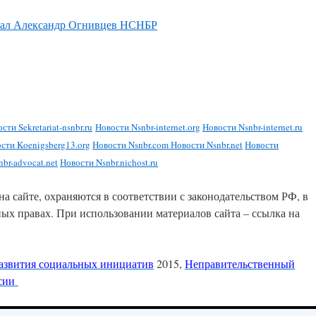
ал Александр Огнивцев НСНБР
сти Sekretariat-nsnbr.ru
Новости Nsnbr-internet.org
Новости Nsnbr-internet.ru
сти Koenigsberg13.org
Новости Nsnbr.com
Новости Nsnbr.net
Новости
br-advocat.net
Новости Nsnbr.nichost.ru
на сайте, охраняются в соответствии с законодательством РФ, в
ных правах. При использовании материалов сайта – ссылка на
азвития социальных инициатив
2015,
Неправительственный
ссии