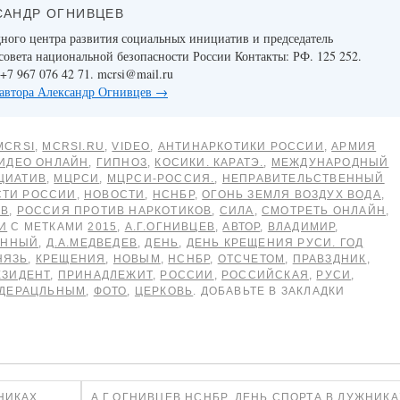
САНДР ОГНИВЦЕВ
ого центра развития социальных инициатив и председатель
совета национальной безопасности России Контакты: РФ. 125 252.
+7 967 076 42 71. mcrsi@mail.ru
 автора Александр Огнивцев
→
MCRSI
,
MCRSI.RU
,
VIDEO
,
АНТИНАРКОТИКИ РОССИИ
,
АРМИЯ
ИДЕО ОНЛАЙН
,
ГИПНОЗ
,
КОСИКИ. КАРАТЭ.
,
МЕЖДУНАРОДНЫЙ
ЦИАТИВ
,
МЦРСИ
,
МЦРСИ-РОССИЯ.
,
НЕПРАВИТЕЛЬСТВЕННЫЙ
СТИ РОССИИ
,
НОВОСТИ
,
НСНБР
,
ОГОНЬ ЗЕМЛЯ ВОЗДУХ ВОДА
,
ОВ
,
РОССИЯ ПРОТИВ НАРКОТИКОВ
,
СИЛА
,
СМОТРЕТЬ ОНЛАЙН
,
И
С МЕТКАМИ
2015
,
А.Г.ОГНИВЦЕВ
,
АВТОР
,
ВЛАДИМИР
,
ЕННЫЙ
,
Д.А.МЕДВЕДЕВ
,
ДЕНЬ
,
ДЕНЬ КРЕЩЕНИЯ РУСИ. ГОД
НЯЗЬ
,
КРЕЩЕНИЯ
,
НОВЫМ
,
НСНБР
,
ОТСЧЕТОМ
,
ПРАВЗДНИК
,
ЕЗИДЕНТ
,
ПРИНАДЛЕЖИТ
,
РОССИИ
,
РОССИЙСКАЯ
,
РУСИ
,
ДЕРАЦЛЬНЫМ
,
ФОТО
,
ЦЕРКОВЬ
. ДОБАВЬТЕ В ЗАКЛАДКИ
НИКАХ.
А.Г.ОГНИВЦЕВ НСНБР. ДЕНЬ СПОРТА В ЛУЖНИКА