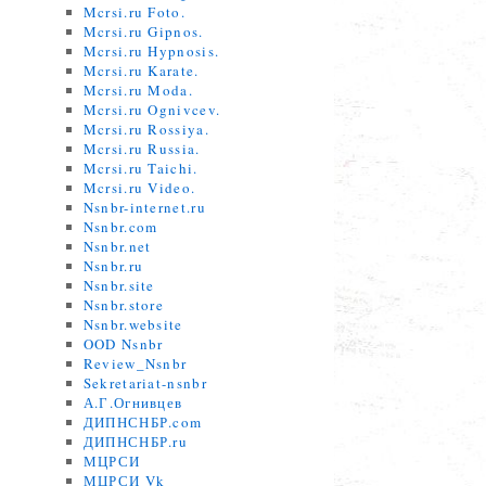
Mcrsi.ru Foto.
Mcrsi.ru Gipnos.
Mcrsi.ru Hypnosis.
Mcrsi.ru Karate.
Mcrsi.ru Moda.
Mcrsi.ru Ognivcev.
Mcrsi.ru Rossiya.
Mcrsi.ru Russia.
Mcrsi.ru Taichi.
Mcrsi.ru Video.
Nsnbr-internet.ru
Nsnbr.com
Nsnbr.net
Nsnbr.ru
Nsnbr.site
Nsnbr.store
Nsnbr.website
OOD Nsnbr
Review_Nsnbr
Sekretariat-nsnbr
,
А.Г.Огнивцев
ДИПНСНБР.com
ДИПНСНБР.ru
МЦРСИ
МЦРСИ Vk