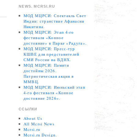
NEWS. MCRSI.RU
МОД МЦРСИ: Спектакль Свет
Индии: странствие Афанасия
Никитина.
МОД МЦРСИ: Этап 4-го
фестиваля «Конное
достояние» в Парке «Радуга».
МОД МЦРСИ: Пресс-тур
КШВЕ для представителей
СМИ России на ВДНХ.
МОД МЦРСИ: Памяти
достойны 2026.
Патриотическая акция в
ММВЦ.
МОД МЦРСИ: Июньский этап
4-го фестиваля «Конное
достояние 2026».
ССЫЛКИ
About Us
All Mcrsi News
Mcrsi.ru
Mcrsi.ru Design.