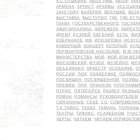
А.С.ПУШКИНА
,
АВТОГРФЫ
,
АВТОР
,
АКК
АРМЕНА
,
АРТИСТ
,
АРХИВЫ
,
АССОЦИА
1840 ГОДУ
,
ВАЛЕРИЯ
,
ВЕДУЩИЕ
,
ВЕЗД
ВЫСТАВКА
,
ВЫСТУПИЛ
,
ГДЕ
,
ГДЕ ЕСТ
ГЛАВА
,
ГОСУДАРСТВЕННОГО
,
ГОСУДА
ДЖИГАРХАНЯНА
,
ДИРЕЖЕРА
,
ДИРЕКТ
ДРАМУ
,
ДУЭЛЕЙ
,
ЕВГЕНИЙ
,
ЕСТЬ
,
ЖИ
ИЗБРАННОЕ
,
ИМ
,
ИПОЛИТОВА
,
ИСКУС
КАМЕРНЫЙ
,
КОНЦЕРТ
,
КОТОРЫЙ
,
КУЛ
ЛЕРМОНТОВСКОЕ НАСЛЕДИЕ
,
М.Ю.ЛЕ
МИНИСТЕРСТВА
,
МОЙ
,
МОЙ ДОМ ВЕЗ
МОСКОВСКИЙ
,
МУЗЕИ
,
МУЗЕЙНО
,
МУ
ОБЪЕДИНИЛ
,
ОРКЕСТР
,
ОСОБНЯКЕ
,
О
РОССИИ
,
ПОД
,
ПОДДЕРЖКЕ
,
ПОДМОС
ПОСВЯЩЕН
,
ПОСВЯЩЕННОЙ
,
ПОЭМЫ
ПРЕМИИ
,
ПРИ
,
ПРИНЯЛИ
,
ПРОГРАММ
ПУРИС
,
ПЯТИГОРСК
,
РАЗДЕЛ
,
РАЗНЫ
РОМАН
,
РОМАНСЫ
,
РУКОВОДИТЕЛЕМ
СВЯЗАННЫЕ
,
СЕБЕ
,
СО
,
СОВРЕМЕНН
Т.А.ТАЙНС
,
ТАКИХ
,
ТАМАНЬ
,
ТАРХАНЫ
ТЕАТРЫ
,
ТИФЛИС
,
УСАДЕБНОМ
,
УЧАС
ЧЕРТЫ
,
ЧИТАЕМ
,
ЧИТАЕМ ЛЕРМОНТО