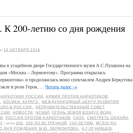
с. К 200-летию со дня рождения
10 ОКТЯБРЯ 2014
но
вы в усадебном дворе Государственного музея А.С.Пушкина на
кция «Москва – Лермонтову». Программа открылась
ермонтова» и продолжилась моно спектаклем Андрея Беркутова
такле в роли Героя, …
Читать далее
→
НАРКОТИКИ РОССИИ
,
АРМИЯ ПРОТИВ НАРКОТИКОВ
,
З
,
КОСИКИ. КАРАТЭ.
,
МЕЖДУНАРОДНЫЙ ЦЕНТР РАЗВИТИЯ
МЦРСИ-РОССИЯ.
,
НЕПРАВИТЕЛЬСТВЕННЫЙ СОВЕТ
ССИИ
,
НОВОСТИ
,
НСНБР
,
ОГОНЬ ЗЕМЛЯ ВОЗДУХ ВОДА
,
ОВ
,
РОССИЯ ПРОТИВ НАРКОТИКОВ
,
СИЛА
,
СМОТРЕТЬ ОНЛАЙН
,
И
200
,
200 ПО ВСТРЕЧНОЙ
,
200-ЛЕТИЮ
,
MCRSI.RU
,
|
метки
 СО ДНЯ РОЖДЕНИЯ М.Ю. ЛЕРМОНТОВА.
,
А.Г.ОГНИВЦЕВ
,