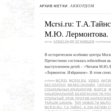
АККОРДОМ
АРХИВ МЕТКИ:
Mcrsi.ru: Т.А.Тайн
М.Ю. Лермонтова.
АЛЕКСАНДР ОГНИВЦЕВ
автор:
опубликова
В историческом особняке центра Моск
Пречистинке состоялась юбилейная а
выступлением детей – «Читаем М.Ю.Л
«Лермонтов. Избранное». В этом спек
MCRSI
,
MCRSI.RU
,
VIDEO
,
АНТИ
рубрика
БЕСПЛАТНО
,
ВИДЕО ОНЛАЙН
,
ГИПНО
СОЦИАЛЬНЫХ ИНИЦИАТИВ
,
МЦРСИ
,
НАЦИОНАЛЬНОЙ БЕЗОПАСНОСТИ РО
ОТКРЫТЫЙ УРОК ПРОТИВ НАРКОТИК
ТАЙЦЗИ ЦЮАНЬ
,
ТОП НОВОСТИ МЦРС
MCRSI.RU: Т.А.ТАЙНС. К 200-ЛЕТИЮ