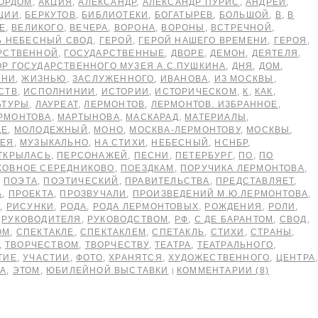
ОРДОМ
,
АКЦИЯ
,
АЛЕКСАНДР
,
АЛЕКСАНДР ПУРИС
,
АНДРЕЙ
,
ЦИИ
,
БЕРКУТОВ
,
БИБЛИОТЕКИ
,
БОГАТЫРЕВ
,
БОЛЬШОЙ
,
В
,
В
Е
,
ВЕЛИКОГО
,
ВЕЧЕРА
,
ВОРОНА
,
ВОРОНЫ
,
ВСТРЕЧНОЙ
,
Ь НЕБЕСНЫЙ СВОД
,
ГЕРОЙ
,
ГЕРОЙ НАШЕГО ВРЕМЕНИ
,
ГЕРОЯ
,
РСТВЕННОЙ
,
ГОСУДАРСТВЕННЫЕ
,
ДВОРЕ
,
ДЕМОН
,
ДЕЯТЕЛЯ
,
ОР ГОСУДАРСТВЕННОГО МУЗЕЯ А.С.ПУШКИНА
,
ДНЯ
,
ДОМ
,
ЗНИ
,
ЖИЗНЬЮ
,
ЗАСЛУЖЕННОГО
,
ИВАНОВА
,
ИЗ МОСКВЫ
,
СТВ
,
ИСПОЛНИНИИ
,
ИСТОРИИ
,
ИСТОРИЧЕСКОМ
,
К
,
КАК
,
ЬТУРЫ
,
ЛАУРЕАТ
,
ЛЕРМОНТОВ
,
ЛЕРМОНТОВ. ИЗБРАННОЕ
,
РМОНТОВА
,
МАРТЫНОВА
,
МАСКАРАД
,
МАТЕРИАЛЫ
,
ДЕ
,
МОЛОДЕЖНЫЙ
,
МОНО
,
МОСКВА-ЛЕРМОНТОВУ
,
МОСКВЫ
,
ЗЕЯ
,
МУЗЫКАЛЬНО
,
НА СТИХИ
,
НЕБЕСНЫЙ
,
НСНБР
,
ТКРЫЛАСЬ
,
ПЕРСОНАЖЕЙ
,
ПЕСНИ
,
ПЕТЕРБУРГ
,
ПО
,
ПО
КОВНОЕ СЕРЕДНИКОВО
,
ПОЕЗДКАМ
,
ПОРУЧИКА ЛЕРМОНТОВА
,
,
ПОЭТА
,
ПОЭТИЧЕСКИЙ
,
ПРАВИТЕЛЬСТВА
,
ПРЕДСТАВЛЯЕТ
,
А
,
ПРОЕКТА
,
ПРОЗВУЧАЛИ
,
ПРОИЗВЕДЕНИЙ М.Ю.ЛЕРМОНТОВА
,
Х
,
РИСУНКИ
,
РОДА
,
РОДА ЛЕРМОНТОВЫХ
,
РОЖДЕНИЯ
,
РОЛИ
,
,
РУКОВОДИТЕЛЯ
,
РУКОВОДСТВОМ
,
РФ
,
С ДЕ БАРАНТОМ
,
СВОД
,
ОМ
,
СПЕКТАКЛЕ
,
СПЕКТАКЛЕМ
,
СПЕТАКЛЬ
,
СТИХИ
,
СТРАНЫ
,
,
ТВОРЧЕСТВОМ
,
ТВОРЧЕСТВУ
,
ТЕАТРА
,
ТЕАТРАЛЬНОГО
,
ТИЕ
,
УЧАСТИИ
,
ФОТО
,
ХРАНЯТСЯ
,
ХУДОЖЕСТВЕННОГО
,
ЦЕНТРА
ВА
,
ЭТОМ
,
ЮБИЛЕЙНОЙ ВЫСТАВКИ
КОММЕНТАРИИ (8)
|