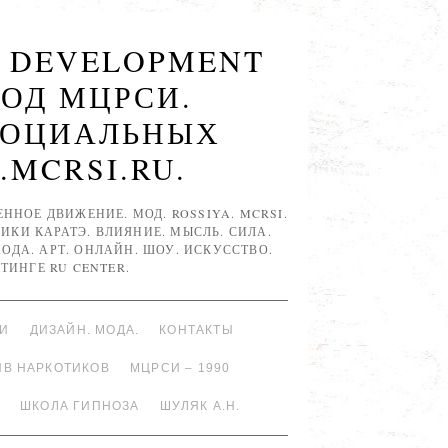
R DEVELOPMENT
МОД МЦРСИ.
СОЦИАЛЬНЫХ
.MCRSI.RU.
НОЕ ДВИЖЕНИЕ. МОД. ROSSIYA. MCRSI.
ИКИ КАРАТЭ. ВЛИЯНИЕ. МЫСЛЬ. СИЛА.
 МОДА. АРТ. ОНЛАЙН. ШОУ. ИСКУССТВО.
ТИНГЕ RU CENTER.
ИИ
ДИЗАЙН. МОДА.
КОНТАКТЫ
ИВ НАРКОТИКОВ
МЦРСИ – 1990
ШКОЛА ГИПНОЗА
ШУЛЯК А.Н.