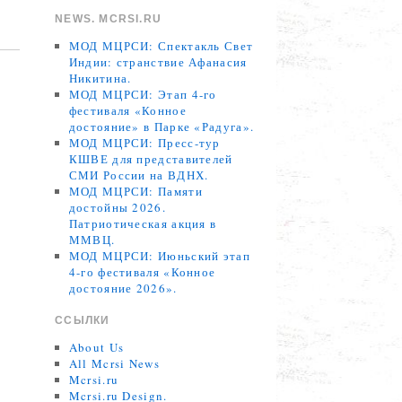
NEWS. MCRSI.RU
МОД МЦРСИ: Спектакль Свет
Индии: странствие Афанасия
Никитина.
МОД МЦРСИ: Этап 4-го
фестиваля «Конное
достояние» в Парке «Радуга».
МОД МЦРСИ: Пресс-тур
КШВЕ для представителей
СМИ России на ВДНХ.
МОД МЦРСИ: Памяти
достойны 2026.
Патриотическая акция в
ММВЦ.
МОД МЦРСИ: Июньский этап
4-го фестиваля «Конное
достояние 2026».
ССЫЛКИ
About Us
All Mcrsi News
Mcrsi.ru
Mcrsi.ru Design.