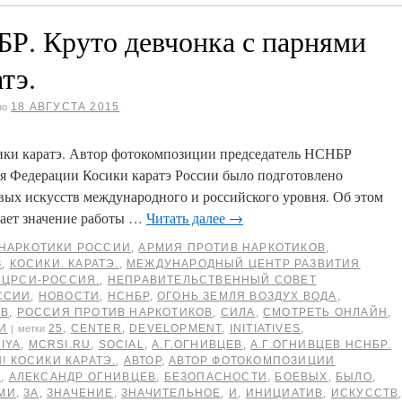
Р. Круто девчонка с парнями
тэ.
18 АВГУСТА 2015
но
сики каратэ. Автор фотокомпозиции председатель НСНБР
ия Федерации Косики каратэ России было подготовлено
евых искусств международного и российского уровня. Об этом
вает значение работы …
Читать далее
→
НАРКОТИКИ РОССИИ
,
АРМИЯ ПРОТИВ НАРКОТИКОВ
,
З
,
КОСИКИ. КАРАТЭ.
,
МЕЖДУНАРОДНЫЙ ЦЕНТР РАЗВИТИЯ
МЦРСИ-РОССИЯ.
,
НЕПРАВИТЕЛЬСТВЕННЫЙ СОВЕТ
ССИИ
,
НОВОСТИ
,
НСНБР
,
ОГОНЬ ЗЕМЛЯ ВОЗДУХ ВОДА
,
ОВ
,
РОССИЯ ПРОТИВ НАРКОТИКОВ
,
СИЛА
,
СМОТРЕТЬ ОНЛАЙН
,
И
25
,
CENTER
,
DEVELOPMENT
,
INITIATIVES
,
|
метки
IYA
,
MCRSI.RU
,
SOCIAL
,
А.Г.ОГНИВЦЕВ
,
А.Г.ОГНИВЦЕВ НСНБР.
! КОСИКИ КАРАТЭ.
,
АВТОР
,
АВТОР ФОТОКОМПОЗИЦИИ
В
,
АЛЕКСАНДР ОГНИВЦЕВ
,
БЕЗОПАСНОСТИ
,
БОЕВЫХ
,
БЫЛО
,
МИ
,
ЗА
,
ЗНАЧЕНИЕ
,
ЗНАЧИТЕЛЬНОЕ
,
И
,
ИНИЦИАТИВ
,
ИСКУССТВ