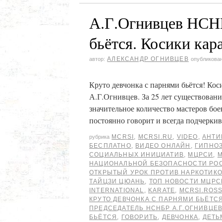
А.Г.Огнивцев НСНБ
бьётся. Косики кара
АЛЕКСАНДР ОГНИВЦЕВ
автор:
опубликова
Круто девчонка с парнями бьётся! Ко
А.Г.Огнивцев. За 25 лет существован
значительное количество мастеров бо
постоянно говорит и всегда подчерки
MCRSI
,
MCRSI.RU
,
VIDEO
,
АНТИ
рубрика
БЕСПЛАТНО
,
ВИДЕО ОНЛАЙН
,
ГИПНО
СОЦИАЛЬНЫХ ИНИЦИАТИВ
,
МЦРСИ
,
НАЦИОНАЛЬНОЙ БЕЗОПАСНОСТИ РО
ОТКРЫТЫЙ УРОК ПРОТИВ НАРКОТИК
ТАЙЦЗИ ЦЮАНЬ
,
ТОП НОВОСТИ МЦРС
INTERNATIONAL
,
KARATE
,
MCRSI.ROSS
КРУТО ДЕВЧОНКА С ПАРНЯМИ БЬЁТСЯ
ПРЕДСЕДАТЕЛЬ НСНБР А.Г.ОГНИВЦЕ
БЬЁТСЯ
,
ГОВОРИТЬ
,
ДЕВЧОНКА
,
ДЕТЬ