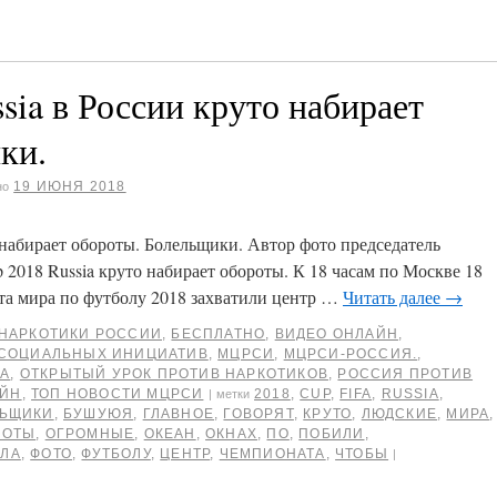
sia в России круто набирает
ки.
19 ИЮНЯ 2018
но
 набирает обороты. Болельщики. Автор фото председатель
2018 Russia круто набирает обороты. К 18 часам по Москве 18
та мира по футболу 2018 захватили центр …
Читать далее
→
НАРКОТИКИ РОССИИ
,
БЕСПЛАТНО
,
ВИДЕО ОНЛАЙН
,
 СОЦИАЛЬНЫХ ИНИЦИАТИВ
,
МЦРСИ
,
МЦРСИ-РОССИЯ.
,
ДА
,
ОТКРЫТЫЙ УРОК ПРОТИВ НАРКОТИКОВ
,
РОССИЯ ПРОТИВ
АЙН
,
ТОП НОВОСТИ МЦРСИ
2018
,
CUP
,
FIFA
,
RUSSIA
,
|
метки
ЛЬЩИКИ
,
БУШУЮЯ
,
ГЛАВНОЕ
,
ГОВОРЯТ
,
КРУТО
,
ЛЮДСКИЕ
,
МИРА
,
РОТЫ
,
ОГРОМНЫЕ
,
ОКЕАН
,
ОКНАХ
,
ПО
,
ПОБИЛИ
,
КЛА
,
ФОТО
,
ФУТБОЛУ
,
ЦЕНТР
,
ЧЕМПИОНАТА
,
ЧТОБЫ
|