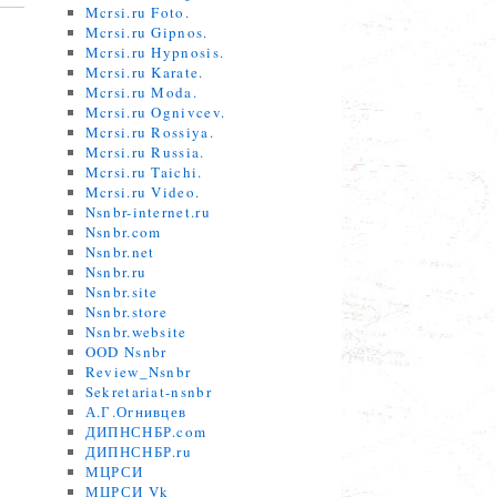
Mcrsi.ru Foto.
Mcrsi.ru Gipnos.
Mcrsi.ru Hypnosis.
Mcrsi.ru Karate.
Mcrsi.ru Moda.
Mcrsi.ru Ognivcev.
Mcrsi.ru Rossiya.
Mcrsi.ru Russia.
Mcrsi.ru Taichi.
Mcrsi.ru Video.
Nsnbr-internet.ru
Nsnbr.com
Nsnbr.net
Nsnbr.ru
Nsnbr.site
Nsnbr.store
Nsnbr.website
OOD Nsnbr
Review_Nsnbr
Sekretariat-nsnbr
А.Г.Огнивцев
ДИПНСНБР.com
ДИПНСНБР.ru
МЦРСИ
,
МЦРСИ Vk