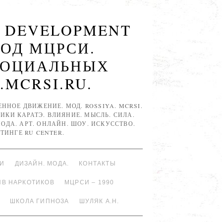
R DEVELOPMENT
МОД МЦРСИ.
СОЦИАЛЬНЫХ
.MCRSI.RU.
НОЕ ДВИЖЕНИЕ. МОД. ROSSIYA. MCRSI.
ИКИ КАРАТЭ. ВЛИЯНИЕ. МЫСЛЬ. СИЛА.
 МОДА. АРТ. ОНЛАЙН. ШОУ. ИСКУССТВО.
ТИНГЕ RU CENTER.
ИИ
ДИЗАЙН. МОДА.
КОНТАКТЫ
ИВ НАРКОТИКОВ
МЦРСИ – 1990
ШКОЛА ГИПНОЗА
ШУЛЯК А.Н.