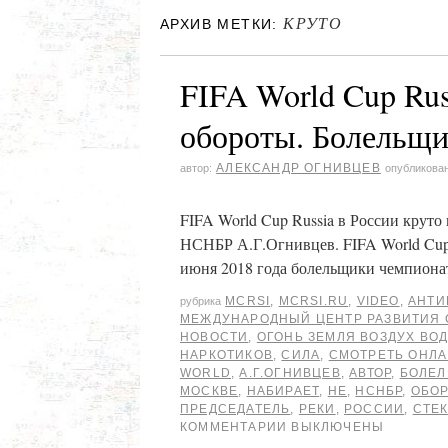
КРУТО
АРХИВ МЕТКИ:
FIFA World Cup Rus
обороты. Болельщи
АЛЕКСАНДР ОГНИВЦЕВ
автор:
опубликова
FIFA World Cup Russia в России круто
НСНБР А.Г.Огнивцев. FIFA World Cup 
июня 2018 года болельщики чемпиона
MCRSI
,
MCRSI.RU
,
VIDEO
,
АНТИ
рубрика
МЕЖДУНАРОДНЫЙ ЦЕНТР РАЗВИТИЯ
НОВОСТИ
,
ОГОНЬ ЗЕМЛЯ ВОЗДУХ ВО
НАРКОТИКОВ
,
СИЛА
,
СМОТРЕТЬ ОНЛ
WORLD
,
А.Г.ОГНИВЦЕВ
,
АВТОР
,
БОЛЕ
МОСКВЕ
,
НАБИРАЕТ
,
НЕ
,
НСНБР
,
ОБО
ПРЕДСЕДАТЕЛЬ
,
РЕКИ
,
РОССИИ
,
СТЕ
КОММЕНТАРИИ ВЫКЛЮЧЕНЫ