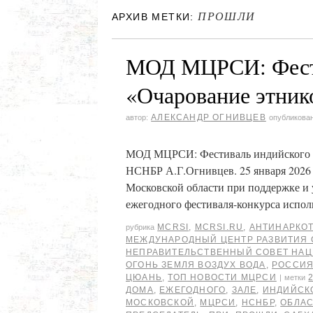
ПРОШЛИ
АРХИВ МЕТКИ:
МОД МЦРСИ: Фести
«Очарование этник
АЛЕКСАНДР ОГНИВЦЕВ
автор:
опубликова
МОД МЦРСИ: Фестиваль индийского та
НСНБР А.Г.Огнивцев. 25 января 2026 
Московской области при поддержке и
ежегодного фестиваля-конкурса испо
MCRSI
,
MCRSI.RU
,
АНТИНАРКО
рубрика
МЕЖДУНАРОДНЫЙ ЦЕНТР РАЗВИТИЯ
НЕПРАВИТЕЛЬСТВЕННЫЙ СОВЕТ НА
ОГОНЬ ЗЕМЛЯ ВОЗДУХ ВОДА
,
РОССИЯ
ЦЮАНЬ
,
ТОП НОВОСТИ МЦРСИ
|
метки
ДОМА
,
ЕЖЕГОДНОГО
,
ЗАЛЕ
,
ИНДИЙСК
МОСКОВСКОЙ
,
МЦРСИ
,
НСНБР
,
ОБЛА