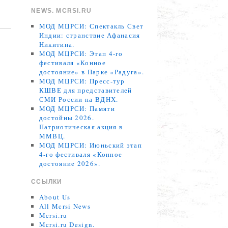
NEWS. MCRSI.RU
МОД МЦРСИ: Спектакль Свет
Индии: странствие Афанасия
Никитина.
МОД МЦРСИ: Этап 4-го
фестиваля «Конное
достояние» в Парке «Радуга».
МОД МЦРСИ: Пресс-тур
КШВЕ для представителей
СМИ России на ВДНХ.
МОД МЦРСИ: Памяти
достойны 2026.
Патриотическая акция в
ММВЦ.
МОД МЦРСИ: Июньский этап
4-го фестиваля «Конное
достояние 2026».
ССЫЛКИ
About Us
All Mcrsi News
Mcrsi.ru
Mcrsi.ru Design.