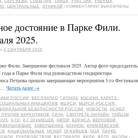
А
,
СЕРГИЕВА
,
СОБЫТИЯ
,
ТАНЦА
,
УЧАСТИИ
,
УЧЕНЫХ
,
ТО
,
ЦЕНТРАЛЬНЫЕ
,
ЭТНИКОЙ
КОММЕНТАРИИ ВЫКЛЮЧЕНЫ
|
е достояние в Парке Фили.
аля 2025.
2 СЕНТЯБРЯ 2025
но
е Фили. Завершение фестиваля 2025. Автор фото председатель
 года в Парке Фили под руководством гендиректора
риса Петрова прошли завершающие мероприятия 3-го Фестиваля
е …
Читать далее
→
ТИКИ РОССИИ
,
БЕСПЛАТНО
,
ГИПНОЗ
,
КОСИКИ. КАРАТЭ.
,
 СОЦИАЛЬНЫХ ИНИЦИАТИВ
,
МЦРСИ
,
МЦРСИ-РОССИЯ.
,
ЦИОНАЛЬНОЙ БЕЗОПАСНОСТИ РОССИИ
,
НОВОСТИ
,
НСНБР
,
 ПРОТИВ НАРКОТИКОВ
,
СИЛА
,
СМОТРЕТЬ ОНЛАЙН
,
ТАЙЦЗИ
2025
,
3-ГО
,
А.Г.ОГНИВЦЕВ
,
АВТОР
,
БОРИСА
,
ВЕРХОВОЙ
,
ЗАВЕРШАЮЩИЕ
,
ЗАВЕРШЕНИЕ
,
КОННОЕ
,
КРЕМЛЕВСКОЙ
,
СИ
,
НАЦИОНАЛЬНЫХ
,
НСНБР
,
ОГНИВЦЕВ
,
ООД
,
ПАРКЕ
,
РОШЛИ
,
РУКОВОДСТВОМ
,
ФЕСТИВАЛЯ
,
ФИЛИ
,
ФОТО
,
ШКОЛЫ
|