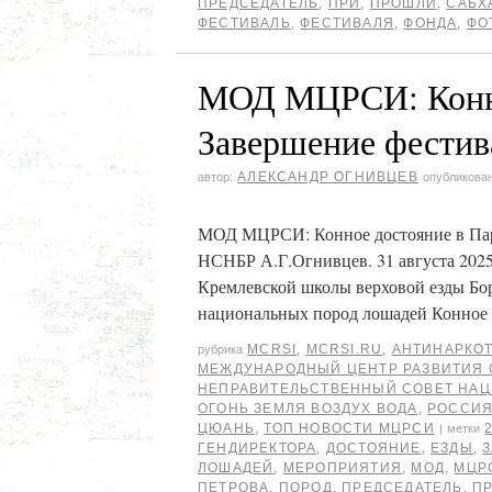
ПРЕДСЕДАТЕЛЬ
,
ПРИ
,
ПРОШЛИ
,
САБХ
ФЕСТИВАЛЬ
,
ФЕСТИВАЛЯ
,
ФОНДА
,
ФО
МОД МЦРСИ: Конно
Завершение фестив
АЛЕКСАНДР ОГНИВЦЕВ
автор:
опубликова
МОД МЦРСИ: Конное достояние в Парк
НСНБР А.Г.Огнивцев. 31 августа 2025
Кремлевской школы верховой езды Бо
национальных пород лошадей Конно
MCRSI
,
MCRSI.RU
,
АНТИНАРКО
рубрика
МЕЖДУНАРОДНЫЙ ЦЕНТР РАЗВИТИЯ
НЕПРАВИТЕЛЬСТВЕННЫЙ СОВЕТ НА
ОГОНЬ ЗЕМЛЯ ВОЗДУХ ВОДА
,
РОССИЯ
ЦЮАНЬ
,
ТОП НОВОСТИ МЦРСИ
|
метки
ГЕНДИРЕКТОРА
,
ДОСТОЯНИЕ
,
ЕЗДЫ
,
ЛОШАДЕЙ
,
МЕРОПРИЯТИЯ
,
МОД
,
МЦР
ПЕТРОВА
,
ПОРОД
,
ПРЕДСЕДАТЕЛЬ
,
П