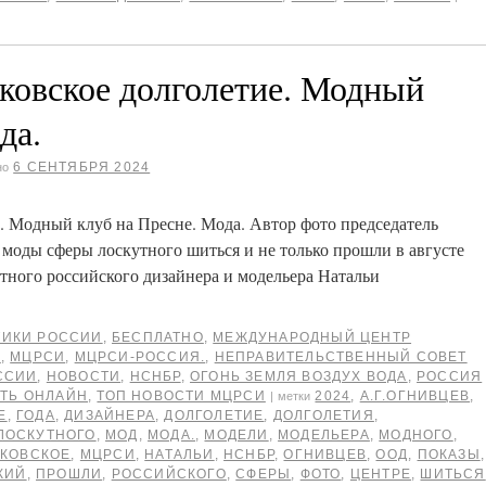
вское долголетие. Модный
да.
6 СЕНТЯБРЯ 2024
но
Модный клуб на Пресне. Мода. Автор фото председатель
оды сферы лоскутного шиться и не только прошли в августе
стного российского дизайнера и модельера Натальи
ТИКИ РОССИИ
,
БЕСПЛАТНО
,
МЕЖДУНАРОДНЫЙ ЦЕНТР
В
,
МЦРСИ
,
МЦРСИ-РОССИЯ.
,
НЕПРАВИТЕЛЬСТВЕННЫЙ СОВЕТ
ССИИ
,
НОВОСТИ
,
НСНБР
,
ОГОНЬ ЗЕМЛЯ ВОЗДУХ ВОДА
,
РОССИЯ
ТЬ ОНЛАЙН
,
ТОП НОВОСТИ МЦРСИ
2024
,
А.Г.ОГНИВЦЕВ
,
|
метки
Е
,
ГОДА
,
ДИЗАЙНЕРА
,
ДОЛГОЛЕТИЕ
,
ДОЛГОЛЕТИЯ
,
ЛОСКУТНОГО
,
МОД
,
МОДА.
,
МОДЕЛИ
,
МОДЕЛЬЕРА
,
МОДНОГО
,
КОВСКОЕ
,
МЦРСИ
,
НАТАЛЬИ
,
НСНБР
,
ОГНИВЦЕВ
,
ООД
,
ПОКАЗЫ
,
КИЙ
,
ПРОШЛИ
,
РОССИЙСКОГО
,
СФЕРЫ
,
ФОТО
,
ЦЕНТРЕ
,
ШИТЬСЯ