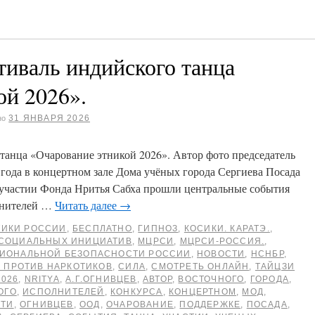
валь индийского танца
ой 2026».
31 ЯНВАРЯ 2026
но
нца «Очарование этникой 2026». Автор фото председатель
года в концертном зале Дома учёных города Сергиева Посада
 участии Фонда Нритья Сабха прошли центральные события
лнителей …
Читать далее
→
ТИКИ РОССИИ
,
БЕСПЛАТНО
,
ГИПНОЗ
,
КОСИКИ. КАРАТЭ.
,
 СОЦИАЛЬНЫХ ИНИЦИАТИВ
,
МЦРСИ
,
МЦРСИ-РОССИЯ.
,
ЦИОНАЛЬНОЙ БЕЗОПАСНОСТИ РОССИИ
,
НОВОСТИ
,
НСНБР
,
 ПРОТИВ НАРКОТИКОВ
,
СИЛА
,
СМОТРЕТЬ ОНЛАЙН
,
ТАЙЦЗИ
2026
,
NRITYA
,
А.Г.ОГНИВЦЕВ
,
АВТОР
,
ВОСТОЧНОГО
,
ГОРОДА
,
ОГО
,
ИСПОЛНИТЕЛЕЙ
,
КОНКУРСА
,
КОНЦЕРТНОМ
,
МОД
,
СТИ
,
ОГНИВЦЕВ
,
ООД
,
ОЧАРОВАНИЕ
,
ПОДДЕРЖКЕ
,
ПОСАДА
,