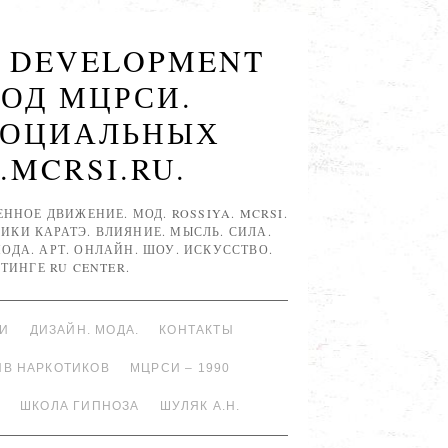
R DEVELOPMENT
МОД МЦРСИ.
СОЦИАЛЬНЫХ
.MCRSI.RU.
НОЕ ДВИЖЕНИЕ. МОД. ROSSIYA. MCRSI.
ИКИ КАРАТЭ. ВЛИЯНИЕ. МЫСЛЬ. СИЛА.
 МОДА. АРТ. ОНЛАЙН. ШОУ. ИСКУССТВО.
ТИНГЕ RU CENTER.
ИИ
ДИЗАЙН. МОДА.
КОНТАКТЫ
ИВ НАРКОТИКОВ
МЦРСИ – 1990
ШКОЛА ГИПНОЗА
ШУЛЯК А.Н.