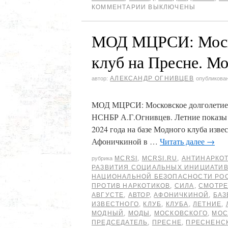
КОММЕНТАРИИ ВЫКЛЮЧЕНЫ
МОД МЦРСИ: Моско
клуб на Пресне. Мо
АЛЕКСАНДР ОГНИВЦЕВ
автор:
опубликова
МОД МЦРСИ: Московское долголетие. 
НСНБР А.Г.Огнивцев. Летние показы м
2024 года на базе Модного клуба изве
Афоничкиной в …
Читать далее
→
MCRSI
,
MCRSI.RU
,
АНТИНАРКО
рубрика
РАЗВИТИЯ СОЦИАЛЬНЫХ ИНИЦИАТИ
НАЦИОНАЛЬНОЙ БЕЗОПАСНОСТИ РО
ПРОТИВ НАРКОТИКОВ
,
СИЛА
,
СМОТРЕ
АВГУСТЕ
,
АВТОР
,
АФОНИЧКИНОЙ
,
БАЗ
ИЗВЕСТНОГО
,
КЛУБ
,
КЛУБА
,
ЛЕТНИЕ
,
МОДНЫЙ
,
МОДЫ
,
МОСКОВСКОГО
,
МОС
ПРЕДСЕДАТЕЛЬ
,
ПРЕСНЕ
,
ПРЕСНЕНС