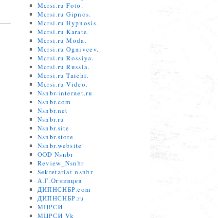
Mcrsi.ru Foto.
Mcrsi.ru Gipnos.
Mcrsi.ru Hypnosis.
Mcrsi.ru Karate.
Mcrsi.ru Moda.
Mcrsi.ru Ognivcev.
Mcrsi.ru Rossiya.
Mcrsi.ru Russia.
Mcrsi.ru Taichi.
Mcrsi.ru Video.
Nsnbr-internet.ru
Nsnbr.com
Nsnbr.net
Nsnbr.ru
Nsnbr.site
Nsnbr.store
Nsnbr.website
OOD Nsnbr
Review_Nsnbr
Sekretariat-nsnbr
А.Г.Огнивцев
ДИПНСНБР.com
ДИПНСНБР.ru
МЦРСИ
МЦРСИ Vk