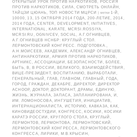
ОТКРЫТЫЙ УРОК ПРОТИВ НАРКОТИКОВ
,
РОССИЯ
ПРОТИВ НАРКОТИКОВ
,
СИЛА
,
СМОТРЕТЬ ОНЛАЙН
,
ТАЙЦЗИ ЦЮАНЬ
,
ТОП НОВОСТИ МЦРСИ
1-Й
,
|
метки
10000
,
13
,
15 ОКТЯБРЯ 2014 ГОДА
,
200-ЛЕТИЕ
,
2014
,
2014 ГОДА
,
CENTER
,
DEVELOPMENT
,
INITIATIVES
,
INTERNATIONAL
,
KARATE
,
MCRSI.ROSSIYA
,
MCRSI.RU
,
OGNIVCEV
,
SOCIAL
,
А.Г.ОГНИВЦЕВ
,
А.Г.ОГНИВЦЕВ НСНБР: КРУГЛЫЙ СТОЛ.
ЛЕРМОНТОВСКИЙ КОНГРЕСС. ПОДГОТОВКА.
,
А.Н.МОИСЕЕВ
,
АКАДЕМИК
,
АЛЕКСАНДР ОГНИВЦЕВ
,
АНТИНАРКОТИКИ
,
АРМИЯ ПРОТИВ НАРКОТИКОВ
,
АРТНИКС
,
АССОЦИАЦИИ
,
БЕЗОПАСНОСТИ
,
БОЛЕЕ
,
БЫТЬ
,
В
,
В РОССИИ
,
ВЕЛИКОГО
,
ВЗАИМОДЕЙСТВИЯ
,
ВИЦЕ-ПРЕЗИДЕНТ
,
ВОСПИТАНИЮ
,
ВЫРАБОТАЛИ
,
ГЕНЕРАЛЬНЫЙ
,
ГЛАВ
,
ГЛАВНОМ
,
ГЛАВНЫЙ
,
ГОДА
,
ГОРОД
,
ГРАЖДАН
,
ДЕКАБРЕ
,
ДИРЕКТОР
,
ДИРЕКТОР
АСНООР
,
ДОКТОР
,
ДОКТОРАНТ
,
ДРАМЫ
,
ЕДИНУЮ
,
ЖИЗНЬ
,
ЖУРНАЛА
,
ЗАПАСА
,
ЗАПЛАНИРОВАНА
,
И
,
ИМ. ЛОМОНОСОВА
,
ИНГУШЕТИЯ
,
ИНИЦИАТИВ
,
ИНТЕРНАЦИОНАЛИСТА
,
ИСТОРИЮ
,
КАВКАЗА
,
КАК
,
КИНОВИДЕОСТУДИИ
,
КОНГРЕСС
,
КОСИКИ
,
КОСИКИ
КАРАТЭ РОССИИ
,
КРУГЛОГО СТОЛА
,
КРУГЛЫЙ
,
ЛЕРМОНТОВ
,
ЛЕРМОНТОВА
,
ЛЕРМОНТОВСКИЙ
,
ЛЕРМОНТОВСКИЙ КОНГРЕССА
,
ЛЕРМОНТОВСКОГО
КОНГРЕССА
,
ЛИРИКИ
,
М.В.КРЫСИН
,