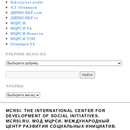
Sekretariat-nsnbr
А.Г.Огнивцев
ДИПНСНБР.com
ДИПНСНБР.ru
МЦРСИ
МЦРСИ Vk
МЦРСИ Новости
МЦРСИ ТОП
Огнивцев Vk
РУБРИКИ MCRSI.RU
АРХИВЫ
MCRSI. THE INTERNATIONAL CENTER FOR
DEVELOPMENT OF SOCIAL INITIATIVES.
MCRSI.RU. МОД МЦРСИ. МЕЖДУНАРОДНЫЙ
ЦЕНТР РАЗВИТИЯ СОЦИАЛЬНЫХ ИНИЦИАТИВ.