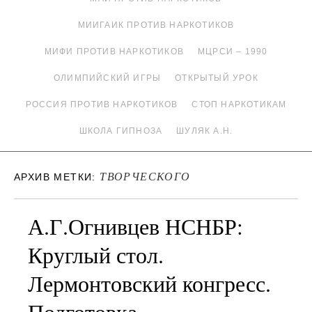
МИИГАИК ПРОТИВ НАРКОТИКОВ
МИФИ ПРОТИВ НАРКОТИКОВ
МЦРСИ – 1990
ОЛИМПИЙСКИЙ ИГРЫ
ОТКРЫТЫЙ УРОК
РОССИЯ ПРОТИВ НАРКОТИКОВ
СТОП НАРКОТИКАМ
ШКОЛА ГИПНОЗА
ШУЛЯК А.Н.
ТВОРЧЕСКОГО
АРХИВ МЕТКИ:
А.Г.Огнивцев НСНБР:
Круглый стол.
Лермонтовский конгресс.
Подготовка.