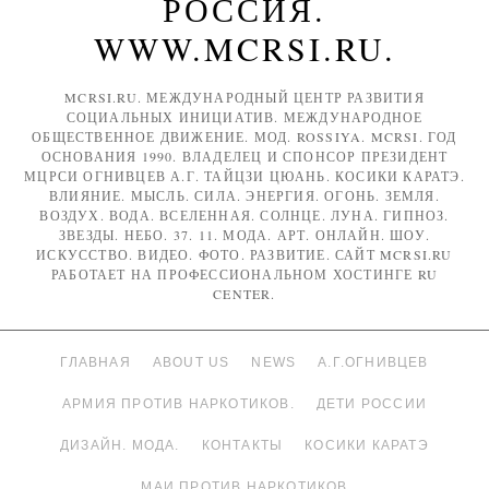
РОССИЯ.
WWW.MCRSI.RU.
MCRSI.RU. МЕЖДУНАРОДНЫЙ ЦЕНТР РАЗВИТИЯ
СОЦИАЛЬНЫХ ИНИЦИАТИВ. МЕЖДУНАРОДНОЕ
ОБЩЕСТВЕННОЕ ДВИЖЕНИЕ. МОД. ROSSIYA. MCRSI. ГОД
ОСНОВАНИЯ 1990. ВЛАДЕЛЕЦ И СПОНСОР ПРЕЗИДЕНТ
МЦРСИ ОГНИВЦЕВ А.Г. ТАЙЦЗИ ЦЮАНЬ. КОСИКИ КАРАТЭ.
ВЛИЯНИЕ. МЫСЛЬ. СИЛА. ЭНЕРГИЯ. ОГОНЬ. ЗЕМЛЯ.
ВОЗДУХ. ВОДА. ВСЕЛЕННАЯ. СОЛНЦЕ. ЛУНА. ГИПНОЗ.
ЗВЕЗДЫ. НЕБО. 37. 11. МОДА. АРТ. ОНЛАЙН. ШОУ.
ИСКУССТВО. ВИДЕО. ФОТО. РАЗВИТИЕ. САЙТ MCRSI.RU
РАБОТАЕТ НА ПРОФЕССИОНАЛЬНОМ ХОСТИНГЕ RU
CENTER.
ГЛАВНАЯ
ABOUT US
NEWS
А.Г.ОГНИВЦЕВ
АРМИЯ ПРОТИВ НАРКОТИКОВ.
ДЕТИ РОССИИ
ДИЗАЙН. МОДА.
КОНТАКТЫ
КОСИКИ КАРАТЭ
МАИ ПРОТИВ НАРКОТИКОВ