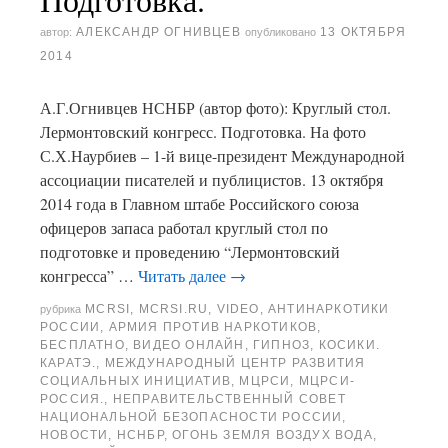
АЛЕКСАНДР ОГНИВЦЕВ
13 ОКТЯБРЯ
автор:
опубликовано
2014
А.Г.Огнивцев НСНБР (автор фото): Круглый стол.
Лермонтовский конгресс. Подготовка. На фото
С.Х.Наурбиев – 1-й вице-президент Международной
ассоциации писателей и публицистов. 13 октября
2014 года в Главном штабе Российского союза
офицеров запаса работал круглый стол по
подготовке и проведению “Лермонтовский
конгресса” …
Читать далее
→
MCRSI
,
MCRSI.RU
,
VIDEO
,
АНТИНАРКОТИКИ
рубрика
РОССИИ
,
АРМИЯ ПРОТИВ НАРКОТИКОВ
,
БЕСПЛАТНО
,
ВИДЕО ОНЛАЙН
,
ГИПНОЗ
,
КОСИКИ.
КАРАТЭ.
,
МЕЖДУНАРОДНЫЙ ЦЕНТР РАЗВИТИЯ
СОЦИАЛЬНЫХ ИНИЦИАТИВ
,
МЦРСИ
,
МЦРСИ-
РОССИЯ.
,
НЕПРАВИТЕЛЬСТВЕННЫЙ СОВЕТ
НАЦИОНАЛЬНОЙ БЕЗОПАСНОСТИ РОССИИ
,
НОВОСТИ
,
НСНБР
,
ОГОНЬ ЗЕМЛЯ ВОЗДУХ ВОДА
,