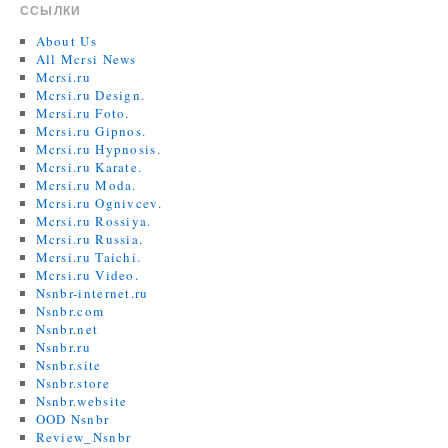
ССЫЛКИ
About Us
All Mcrsi News
Mcrsi.ru
Mcrsi.ru Design.
Mcrsi.ru Foto.
Mcrsi.ru Gipnos.
Mcrsi.ru Hypnosis.
Mcrsi.ru Karate.
Mcrsi.ru Moda.
Mcrsi.ru Ognivcev.
Mcrsi.ru Rossiya.
Mcrsi.ru Russia.
Mcrsi.ru Taichi.
Mcrsi.ru Video.
Nsnbr-internet.ru
Nsnbr.com
Nsnbr.net
Nsnbr.ru
Nsnbr.site
Nsnbr.store
Nsnbr.website
OOD Nsnbr
Review_Nsnbr