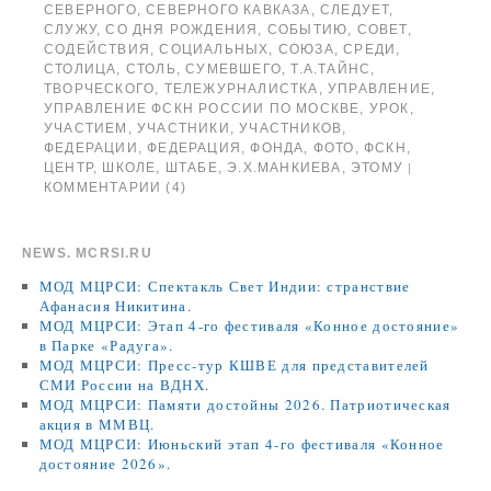
СЕВЕРНОГО
,
СЕВЕРНОГО КАВКАЗА
,
СЛЕДУЕТ
,
СЛУЖУ
,
СО ДНЯ РОЖДЕНИЯ
,
СОБЫТИЮ
,
СОВЕТ
,
СОДЕЙСТВИЯ
,
СОЦИАЛЬНЫХ
,
СОЮЗА
,
СРЕДИ
,
СТОЛИЦА
,
СТОЛЬ
,
СУМЕВШЕГО
,
Т.А.ТАЙНС
,
ТВОРЧЕСКОГО
,
ТЕЛЕЖУРНАЛИСТКА
,
УПРАВЛЕНИЕ
,
УПРАВЛЕНИЕ ФСКН РОССИИ ПО МОСКВЕ
,
УРОК
,
УЧАСТИЕМ
,
УЧАСТНИКИ
,
УЧАСТНИКОВ
,
ФЕДЕРАЦИИ
,
ФЕДЕРАЦИЯ
,
ФОНДА
,
ФОТО
,
ФСКН
,
ЦЕНТР
,
ШКОЛЕ
,
ШТАБЕ
,
Э.Х.МАНКИЕВА
,
ЭТОМУ
|
КОММЕНТАРИИ (4)
NEWS. MCRSI.RU
МОД МЦРСИ: Спектакль Свет Индии: странствие
Афанасия Никитина.
МОД МЦРСИ: Этап 4-го фестиваля «Конное достояние»
в Парке «Радуга».
МОД МЦРСИ: Пресс-тур КШВЕ для представителей
СМИ России на ВДНХ.
МОД МЦРСИ: Памяти достойны 2026. Патриотическая
акция в ММВЦ.
МОД МЦРСИ: Июньский этап 4-го фестиваля «Конное
достояние 2026».