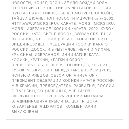
НОВОСТИ
,
НСНБР
,
ОГОНЬ ЗЕМЛЯ ВОЗДУХ ВОДА
,
ОТКРЫТЫЙ УРОК ПРОТИВ НАРКОТИКОВ
,
РОССИЯ
ПРОТИВ НАРКОТИКОВ
,
СИЛА
,
СМОТРЕТЬ ОНЛАЙН
,
ТАЙЦЗИ ЦЮАНЬ
,
ТОП НОВОСТИ МЦРСИ
2002
,
|
метки
HTTP://WWW.MCRSI.RU/
,
KARATE
,
MCRSI
,
MCRSI.RU
,
MCRSI: ИЗБРАННОЕ. КОСИКИ КАРАТЭ. 2002. КУБОК
РОССИИ. КАТА. БИТЬЕ ДОСОК.
,
WWW.MCRSI.RU
,
А.
ЛУКЬЯНОВ
,
А.Г.ОГНИВЦЕВ
,
А.СОКОВИКОВ
,
БИТЬЕ
,
ВИЦЕ-ПРЕЗИДЕНТ ФЕДЕРАЦИИ КОСИКИ КАРАТЭ
РОССИИ
,
ДОСОК
,
И.БРЫЗГАЛОВ
,
ИВАН И МИХАИЛ
КРЫСИНЫ
,
ИЗБРАННОЕ
,
ИНИЦИАТИВ
,
КАТА
,
КОСИКИ
,
КРАТКИЙ
,
КРАТКИЙ ОБЗОР -
ПРЕДСЕДАТЕЛЬ НСНБР А.Г.ОГНИВЦЕВ
,
КРЫСИН
,
КУБОК
,
М.В.КРЫСИН
,
МЕЖДУНАРОДНЫЙ
,
МЦРСИ
,
НСНБР
,
О.РЯБЦОВ
,
ОБЗОР
,
ОРГАНИЗАТОР -
ПРЕЗИДЕНТ ФЕДЕРАЦИИ КОСИКИ КАРАТЭ РОССИИ
М.В.КРЫСИН
,
ПРЕДСЕДАТЕЛЬ
,
РАЗВИТИЯ
,
РОССИИ
,
С.ПАЛЬБИН
,
СОЦИАЛЬНЫХ
,
УЧЕНИКОВ
ЗАСЛУЖЕННОГО ТРЕНЕРА РОССИИ МИХАИЛА
ВЛАДИМИРОВИЧА КРЫСИНА
,
ЦЕНТР
,
ЦСКА
,
Ю.БАРТЕНЕВ
,
Я.МУРАТОВ
КОММЕНТАРИИ
|
ВЫКЛЮЧЕНЫ