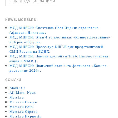
←
ПРЕДЫДУЩИЕ ЗАПИСИ
NEWS. MCRSI.RU
МОД МЦРСИ: Спектакль Свет Индии: странствие
Афанасия Никитина.
МОД МЦРСИ: Этап 4-го фестиваля «Конное достояние»
в Парке «Радуга».
МОД МЦРСИ: Пресс-тур КШВЕ для представителей
СМИ России на ВДНХ.
МОД МЦРСИ: Памяти достойны 2026. Патриотическая
акция в ММВЦ.
МОД МЦРСИ: Июньский этап 4-го фестиваля «Конное
достояние 2026».
ССЫЛКИ
About Us
All Mcrsi News
Mcrsi.ru
Mcrsi.ru Design.
Mcrsi.ru Foto.
Mcrsi.ru Gipnos.
Mcrsi.ru Hypnosis.