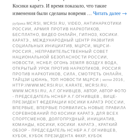
Косики каратэ. И время показало, что такие
изменения были сделаны вовремя …
Читать далее
→
MCRSI
,
MCRSI.RU
,
VIDEO
,
АНТИНАРКОТИКИ
рубрика
РОССИИ
,
АРМИЯ ПРОТИВ НАРКОТИКОВ
,
БЕСПЛАТНО
,
ВИДЕО ОНЛАЙН
,
ГИПНОЗ
,
КОСИКИ.
КАРАТЭ.
,
МЕЖДУНАРОДНЫЙ ЦЕНТР РАЗВИТИЯ
СОЦИАЛЬНЫХ ИНИЦИАТИВ
,
МЦРСИ
,
МЦРСИ-
РОССИЯ.
,
НЕПРАВИТЕЛЬСТВЕННЫЙ СОВЕТ
НАЦИОНАЛЬНОЙ БЕЗОПАСНОСТИ РОССИИ
,
НОВОСТИ
,
НСНБР
,
ОГОНЬ ЗЕМЛЯ ВОЗДУХ ВОДА
,
ОТКРЫТЫЙ УРОК ПРОТИВ НАРКОТИКОВ
,
РОССИЯ
ПРОТИВ НАРКОТИКОВ
,
СИЛА
,
СМОТРЕТЬ ОНЛАЙН
,
ТАЙЦЗИ ЦЮАНЬ
,
ТОП НОВОСТИ МЦРСИ
2016
,
|
метки
HTTP://WWW.MCRSI.RU/
,
KARATE
,
MCRSI.RU
,
WWW.MCRSI.RU
,
А.Г.ОГНИВЦЕВ
,
АВТОР
,
АВТОР ФОТО
- ПРЕДСЕДАТЕЛЬ НСНБР А.Г.ОГНИВЦЕВ.
,
ВИЦЕ-
ПРЕЗИДЕНТ ФЕДЕРАЦИИ КОСИКИ КАРАТЭ РОССИИ
,
ВПЕРВЫЕ
,
ВПЕРВЫЕ ПОЯВИЛИСЬ НОВЫЕ ПРАВИЛА
СОРЕВНОВАНИЙ ПО КОСИКИ КАРАТЭ
,
ДЛЯ ВСЕХ
СПОРТСМЕНОВ
,
ДОЛГОПРУДНЫЙ
,
ИНИЦИАТИВ
,
КОМАНДЫ
,
КОСИКИ
,
КОСИКИ. КАРАТЭ.
,
КРАТКИЙ
ОБЗОР - ПРЕДСЕДАТЕЛЬ НСНБР А.Г.ОГНИВЦЕВ
,
КУБОК
,
КУБОК ПРЕЗИДЕНТА ФККР
,
КУБОК