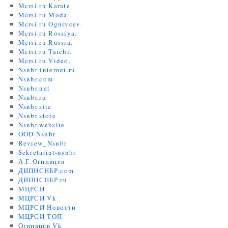
Mcrsi.ru Karate.
Mcrsi.ru Moda.
Mcrsi.ru Ognivcev.
Mcrsi.ru Rossiya.
Mcrsi.ru Russia.
Mcrsi.ru Taichi.
Mcrsi.ru Video.
Nsnbr-internet.ru
Nsnbr.com
Nsnbr.net
Nsnbr.ru
Nsnbr.site
Nsnbr.store
Nsnbr.website
OOD Nsnbr
Review_Nsnbr
Sekretariat-nsnbr
А.Г.Огнивцев
ДИПНСНБР.com
ДИПНСНБР.ru
МЦРСИ
МЦРСИ Vk
МЦРСИ Новости
МЦРСИ ТОП
Огнивцев Vk