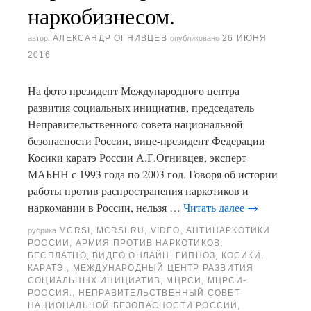
наркобизнесом.
АЛЕКСАНДР ОГНИВЦЕВ
26 ИЮНЯ
автор:
опубликовано
2016
На фото президент Международного центра
развития социальных инициатив, председатель
Неправительственного совета национальной
безопасности России, вице-президент Федерации
Косики каратэ России А.Г.Огнивцев, эксперт
МАБНН с 1993 года по 2003 год. Говоря об истории
работы против распространения наркотиков и
наркомании в России, нельзя …
Читать далее
→
MCRSI
,
MCRSI.RU
,
VIDEO
,
АНТИНАРКОТИКИ
рубрика
РОССИИ
,
АРМИЯ ПРОТИВ НАРКОТИКОВ
,
БЕСПЛАТНО
,
ВИДЕО ОНЛАЙН
,
ГИПНОЗ
,
КОСИКИ.
КАРАТЭ.
,
МЕЖДУНАРОДНЫЙ ЦЕНТР РАЗВИТИЯ
СОЦИАЛЬНЫХ ИНИЦИАТИВ
,
МЦРСИ
,
МЦРСИ-
РОССИЯ.
,
НЕПРАВИТЕЛЬСТВЕННЫЙ СОВЕТ
НАЦИОНАЛЬНОЙ БЕЗОПАСНОСТИ РОССИИ
,