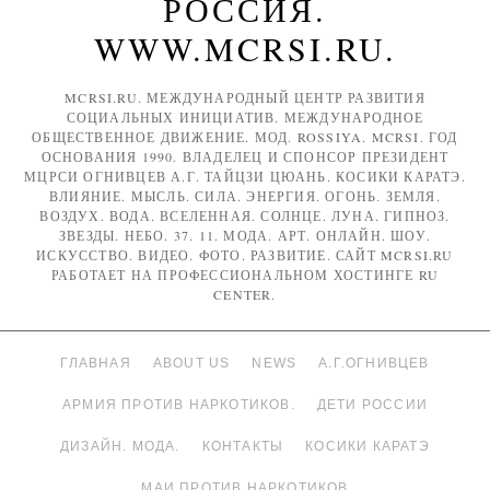
РОССИЯ.
WWW.MCRSI.RU.
MCRSI.RU. МЕЖДУНАРОДНЫЙ ЦЕНТР РАЗВИТИЯ
СОЦИАЛЬНЫХ ИНИЦИАТИВ. МЕЖДУНАРОДНОЕ
ОБЩЕСТВЕННОЕ ДВИЖЕНИЕ. МОД. ROSSIYA. MCRSI. ГОД
ОСНОВАНИЯ 1990. ВЛАДЕЛЕЦ И СПОНСОР ПРЕЗИДЕНТ
МЦРСИ ОГНИВЦЕВ А.Г. ТАЙЦЗИ ЦЮАНЬ. КОСИКИ КАРАТЭ.
ВЛИЯНИЕ. МЫСЛЬ. СИЛА. ЭНЕРГИЯ. ОГОНЬ. ЗЕМЛЯ.
ВОЗДУХ. ВОДА. ВСЕЛЕННАЯ. СОЛНЦЕ. ЛУНА. ГИПНОЗ.
ЗВЕЗДЫ. НЕБО. 37. 11. МОДА. АРТ. ОНЛАЙН. ШОУ.
ИСКУССТВО. ВИДЕО. ФОТО. РАЗВИТИЕ. САЙТ MCRSI.RU
РАБОТАЕТ НА ПРОФЕССИОНАЛЬНОМ ХОСТИНГЕ RU
CENTER.
ГЛАВНАЯ
ABOUT US
NEWS
А.Г.ОГНИВЦЕВ
АРМИЯ ПРОТИВ НАРКОТИКОВ.
ДЕТИ РОССИИ
ДИЗАЙН. МОДА.
КОНТАКТЫ
КОСИКИ КАРАТЭ
МАИ ПРОТИВ НАРКОТИКОВ