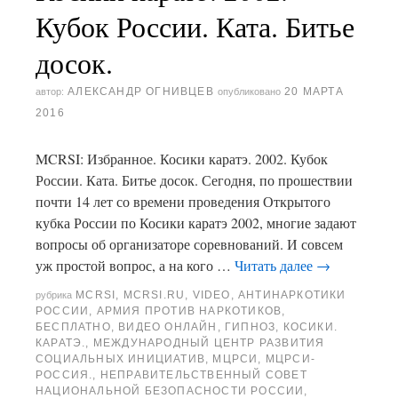
Кубок России. Ката. Битье
досок.
АЛЕКСАНДР ОГНИВЦЕВ
20 МАРТА
автор:
опубликовано
2016
MCRSI: Избранное. Косики каратэ. 2002. Кубок
России. Ката. Битье досок. Сегодня, по прошествии
почти 14 лет со времени проведения Открытого
кубка России по Косики каратэ 2002, многие задают
вопросы об организаторе соревнований. И совсем
уж простой вопрос, а на кого …
Читать далее
→
MCRSI
,
MCRSI.RU
,
VIDEO
,
АНТИНАРКОТИКИ
рубрика
РОССИИ
,
АРМИЯ ПРОТИВ НАРКОТИКОВ
,
БЕСПЛАТНО
,
ВИДЕО ОНЛАЙН
,
ГИПНОЗ
,
КОСИКИ.
КАРАТЭ.
,
МЕЖДУНАРОДНЫЙ ЦЕНТР РАЗВИТИЯ
СОЦИАЛЬНЫХ ИНИЦИАТИВ
,
МЦРСИ
,
МЦРСИ-
РОССИЯ.
,
НЕПРАВИТЕЛЬСТВЕННЫЙ СОВЕТ
НАЦИОНАЛЬНОЙ БЕЗОПАСНОСТИ РОССИИ
,