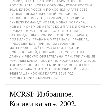
ПРЕЗИДЕНТА ФККР. КОСИКИ КАРАТЭ. КУБОК
РОССИИ 2016. НОВАЯ ФОРМУЛА.
,
КУБОК РОССИИ
2016
,
КУБОК РОССИИ ПО КОСИКИ КАРАТЭ 2016
,
ЛУЧШИЕ
,
МЕЖДУНАРОДНЫЙ
,
МЦРСИ
,
НА
ТАЛЛИННСКОМ (2015) ТУРНИРЕ
,
НАГРАДИЛИ
ЛУЧШУЮ КОМАНДУ
,
НОВАЯ
,
НОВАЯ ФОРМУЛА
,
НОВЫЕ
,
НСНБР
,
ОБ АВТОРСКОМ ПРАВЕ И СМЕЖНЫХ
ПРАВАХ
,
ОХРАНЯЮТСЯ В СООТВЕТСТВИИ С
ЗАКОНОДАТЕЛЬСТВОМ РФ
,
ПО КОСИКИ КАРАТЭ
,
ПОЯВИЛИСЬ
,
ПРАВА НА МАТЕРИАЛЫ
,
ПРАВИЛА
,
ПРЕДСЕДАТЕЛЬ
,
ПРИ ИСПОЛЬЗОВАНИИ
МАТЕРИАЛОВ САЙТА
,
РАЗВИТИЯ
,
РОССИИ
,
СОРЕВНОВАНИЙ
,
СОЦИАЛЬНЫХ
,
ССЫЛКА НА
ДАННЫЙ РЕСУРС ОБЯЗАТЕЛЬНА
,
ТРИ
,
ТРИ ЛУЧШИЕ
КОМАНДЫ КУБКА РОССИИ ПО КОСИКИ КАРАТЭ 2016
,
ФОРМУЛА
,
ФОРМУЛА ЧЕМПИОНАТА МОСКВЫ ПО
КОСИКИ КАРАТЭ
,
ФОТО
,
ЦЕНТР
,
ЮБИЛЕЙНЫЙ ДЛЯ
ФЕДЕРАЦИИ КОСИКИ КАРАТЭ 2015 ГОД
|
КОММЕНТАРИИ ВЫКЛЮЧЕНЫ
MCRSI: Избранное.
Косики каратэ. 2002.