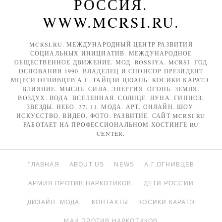
РОССИЯ.
WWW.MCRSI.RU.
MCRSI.RU. МЕЖДУНАРОДНЫЙ ЦЕНТР РАЗВИТИЯ
СОЦИАЛЬНЫХ ИНИЦИАТИВ. МЕЖДУНАРОДНОЕ
ОБЩЕСТВЕННОЕ ДВИЖЕНИЕ. МОД. ROSSIYA. MCRSI. ГОД
ОСНОВАНИЯ 1990. ВЛАДЕЛЕЦ И СПОНСОР ПРЕЗИДЕНТ
МЦРСИ ОГНИВЦЕВ А.Г. ТАЙЦЗИ ЦЮАНЬ. КОСИКИ КАРАТЭ.
ВЛИЯНИЕ. МЫСЛЬ. СИЛА. ЭНЕРГИЯ. ОГОНЬ. ЗЕМЛЯ.
ВОЗДУХ. ВОДА. ВСЕЛЕННАЯ. СОЛНЦЕ. ЛУНА. ГИПНОЗ.
ЗВЕЗДЫ. НЕБО. 37. 11. МОДА. АРТ. ОНЛАЙН. ШОУ.
ИСКУССТВО. ВИДЕО. ФОТО. РАЗВИТИЕ. САЙТ MCRSI.RU
РАБОТАЕТ НА ПРОФЕССИОНАЛЬНОМ ХОСТИНГЕ RU
CENTER.
ГЛАВНАЯ
ABOUT US
NEWS
А.Г.ОГНИВЦЕВ
АРМИЯ ПРОТИВ НАРКОТИКОВ.
ДЕТИ РОССИИ
ДИЗАЙН. МОДА.
КОНТАКТЫ
КОСИКИ КАРАТЭ
МАИ ПРОТИВ НАРКОТИКОВ