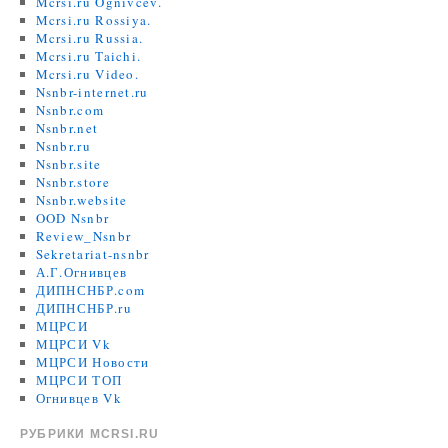
Mcrsi.ru Ognivcev.
Mcrsi.ru Rossiya.
Mcrsi.ru Russia.
Mcrsi.ru Taichi.
Mcrsi.ru Video.
Nsnbr-internet.ru
Nsnbr.com
Nsnbr.net
Nsnbr.ru
Nsnbr.site
Nsnbr.store
Nsnbr.website
OOD Nsnbr
Review_Nsnbr
Sekretariat-nsnbr
А.Г.Огнивцев
ДИПНСНБР.com
ДИПНСНБР.ru
МЦРСИ
МЦРСИ Vk
МЦРСИ Новости
МЦРСИ ТОП
Огнивцев Vk
РУБРИКИ MCRSI.RU