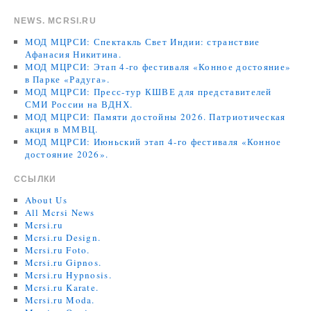
NEWS. MCRSI.RU
МОД МЦРСИ: Спектакль Свет Индии: странствие
Афанасия Никитина.
МОД МЦРСИ: Этап 4-го фестиваля «Конное достояние»
в Парке «Радуга».
МОД МЦРСИ: Пресс-тур КШВЕ для представителей
СМИ России на ВДНХ.
МОД МЦРСИ: Памяти достойны 2026. Патриотическая
акция в ММВЦ.
МОД МЦРСИ: Июньский этап 4-го фестиваля «Конное
достояние 2026».
ССЫЛКИ
About Us
All Mcrsi News
Mcrsi.ru
Mcrsi.ru Design.
Mcrsi.ru Foto.
Mcrsi.ru Gipnos.
Mcrsi.ru Hypnosis.
Mcrsi.ru Karate.
Mcrsi.ru Moda.