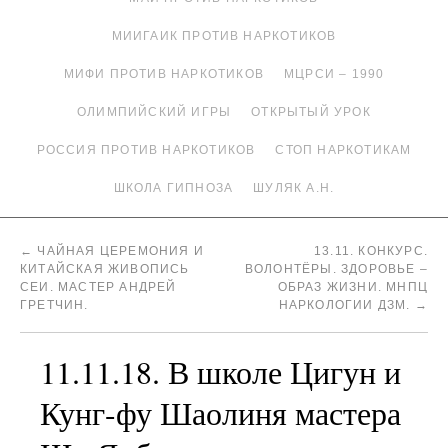
МИИГАИК ПРОТИВ НАРКОТИКОВ
МИФИ ПРОТИВ НАРКОТИКОВ
МЦРСИ – 1990
ОЛИМПИЙСКИЙ ИГРЫ
ОТКРЫТЫЙ УРОК
РОССИЯ ПРОТИВ НАРКОТИКОВ
СТОП НАРКОТИКАМ
ШКОЛА ГИПНОЗА
ШУЛЯК А.Н.
←
ЧАЙНАЯ ЦЕРЕМОНИЯ И
13.11. КОНКУРС.
КИТАЙСКАЯ ЖИВОПИСЬ
ВОЛОНТЁРЫ. ЗДОРОВЬЕ –
СЕИ. МАСТЕР АНДРЕЙ
ОБРАЗ ЖИЗНИ. МНПЦ
ГРЕТЧИН.
НАРКОЛОГИИ ДЗМ.
→
11.11.18. В школе Цигун и
Кунг-фу Шаолиня мастера