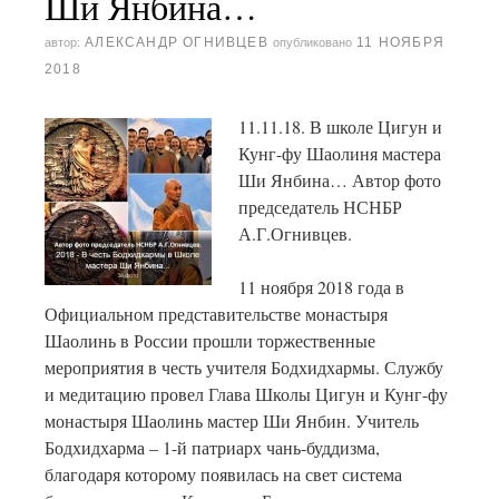
Ши Янбина…
АЛЕКСАНДР ОГНИВЦЕВ
11 НОЯБРЯ
автор:
опубликовано
2018
11.11.18. В школе Цигун и
Кунг-фу Шаолиня мастера
Ши Янбина… Автор фото
председатель НСНБР
А.Г.Огнивцев.
11 ноября 2018 года в
Официальном представительстве монастыря
Шаолинь в России прошли торжественные
мероприятия в честь учителя Бодхидхармы. Службу
и медитацию провел Глава Школы Цигун и Кунг-фу
монастыря Шаолинь мастер Ши Янбин. Учитель
Бодхидхарма – 1-й патриарх чань-буддизма,
благодаря которому появилась на свет система