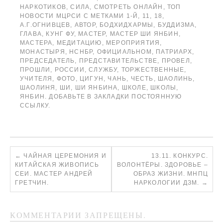
НАРКОТИКОВ
,
СИЛА
,
СМОТРЕТЬ ОНЛАЙН
,
ТОП
НОВОСТИ МЦРСИ
С МЕТКАМИ
1-Й
,
11
,
18
,
А.Г.ОГНИВЦЕВ
,
АВТОР
,
БОДХИДХАРМЫ
,
БУДДИЗМА
,
ГЛАВА
,
КУНГ ФУ
,
МАСТЕР
,
МАСТЕР ШИ ЯНБИН
,
МАСТЕРА
,
МЕДИТАЦИЮ
,
МЕРОПРИЯТИЯ
,
МОНАСТЫРЯ
,
НСНБР
,
ОФИЦИАЛЬНОМ
,
ПАТРИАРХ
,
ПРЕДСЕДАТЕЛЬ
,
ПРЕДСТАВИТЕЛЬСТВЕ
,
ПРОВЕЛ
,
ПРОШЛИ
,
РОССИИ
,
СЛУЖБУ
,
ТОРЖЕСТВЕННЫЕ
,
УЧИТЕЛЯ
,
ФОТО
,
ЦИГУН
,
ЧАНЬ
,
ЧЕСТЬ
,
ШАОЛИНЬ
,
ШАОЛИНЯ
,
ШИ
,
ШИ ЯНБИНА
,
ШКОЛЕ
,
ШКОЛЫ
,
ЯНБИН
. ДОБАВЬТЕ В ЗАКЛАДКИ
ПОСТОЯННУЮ
ССЫЛКУ
.
←
ЧАЙНАЯ ЦЕРЕМОНИЯ И
13.11. КОНКУРС.
КИТАЙСКАЯ ЖИВОПИСЬ
ВОЛОНТЁРЫ. ЗДОРОВЬЕ –
СЕИ. МАСТЕР АНДРЕЙ
ОБРАЗ ЖИЗНИ. МНПЦ
ГРЕТЧИН.
НАРКОЛОГИИ ДЗМ.
→
КОММЕНТАРИИ ЗАПРЕЩЕНЫ.